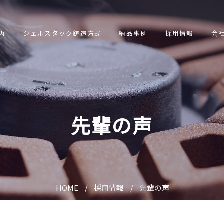
内
シェルスタック鋳造方式
納品事例
採用情報
会
先輩の声
HOME
採用情報
先輩の声