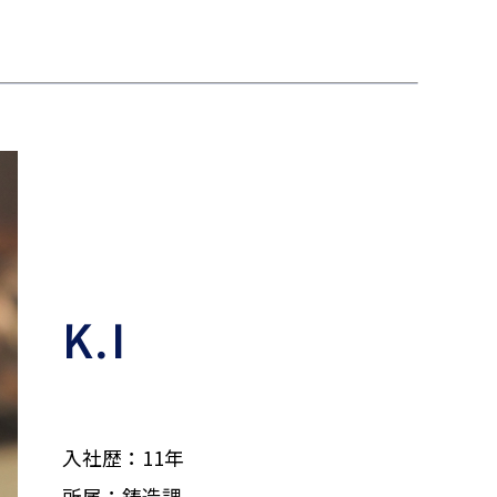
K.I
入社歴：11年
所属：鋳造課